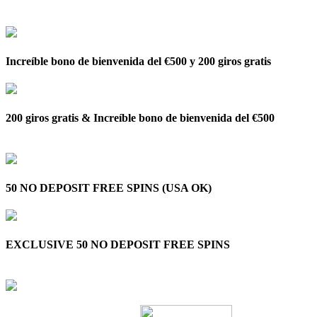
Increíble bono de bienvenida del €500 y 200 giros gratis
200 giros gratis & Increíble bono de bienvenida del €500
50 NO DEPOSIT FREE SPINS (USA OK)
EXCLUSIVE 50 NO DEPOSIT FREE SPINS