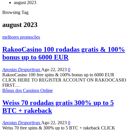
august 2023
Browsing Tag
august 2023
melhores promoções
RakooCasino 100 rodadas gratis & 100%
bonus up to 6000 EUR
Apostas Desportivas
Ago 22, 2023
0
RakooCasino 100 free spins & 100% bonus up to 6000 EUR
CLICK HERE TO REGISTER ACCOUNT ON RAKOOCASIO
FIRST…
Bônus dos Cassinos Online
Weiss 70 rodadas gratis 300% up to 5
BTC + rakeback
Apostas Desportivas
Ago 22, 2023
0
Weiss 70 free spins & 300% up to 5 BTC + rakeback CLICK