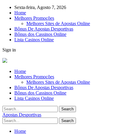
Sexta-feira, Agosto 7, 2026
Home
Melhores Promoções
Melhores Sites de Apostas Online
Bônus De Apostas Desportivas
Bônus dos Cassinos Online
Lista Casinos Online
Sign in
Home
Melhores Promoções
Melhores Sites de Apostas Online
Bônus De Apostas Desportivas
Bônus dos Cassinos Online
Lista Casinos Online
Apostas Desportivas
Home