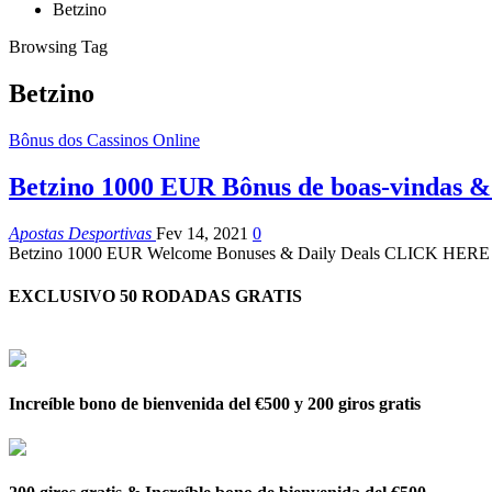
Betzino
Browsing Tag
Betzino
Bônus dos Cassinos Online
Betzino 1000 EUR Bônus de boas-vindas & 
Apostas Desportivas
Fev 14, 2021
0
Betzino 1000 EUR Welcome Bonuses & Daily Deals CLIC
EXCLUSIVO 50 RODADAS GRATIS
Increíble bono de bienvenida del €500 y 200 giros gratis