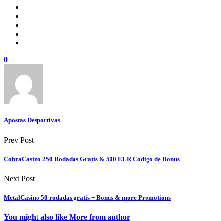
0
Apostas Desportivas
Prev Post
CobraCasino 250 Rodadas Gratis & 500 EUR Codigo de Bonus
Next Post
MetalCasino 50 rodadas gratis + Bonus & more Promotions
You might also like
More from author