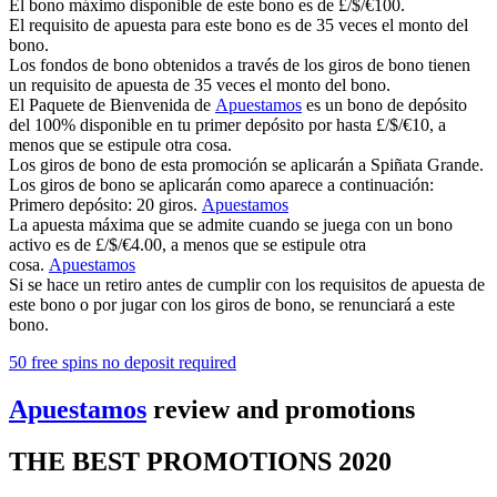
El bono máximo disponible de este bono es de £/$/€100.
El requisito de apuesta para este bono es de 35 veces el monto del
bono.
Los fondos de bono obtenidos a través de los giros de bono tienen
un requisito de apuesta de 35 veces el monto del bono.
El Paquete de Bienvenida de
Apuestamos
es un bono de depósito
del 100% disponible en tu primer depósito por hasta £/$/€10, a
menos que se estipule otra cosa.
Los giros de bono de esta promoción se aplicarán a Spiñata Grande.
Los giros de bono se aplicarán como aparece a continuación:
Primero depósito: 20 giros.
Apuestamos
La apuesta máxima que se admite cuando se juega con un bono
activo es de £/$/€4.00, a menos que se estipule otra
cosa.
Apuestamos
Si se hace un retiro antes de cumplir con los requisitos de apuesta de
este bono o por jugar con los giros de bono, se renunciará a este
bono.
50 free spins no deposit required
Apuestamos
review and promotions
THE BEST PROMOTIONS 2020