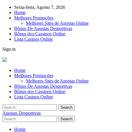
Sexta-feira, Agosto 7, 2026
Home
Melhores Promoções
Melhores Sites de Apostas Online
Bônus De Apostas Desportivas
Bônus dos Cassinos Online
Lista Casinos Online
Sign in
Home
Melhores Promoções
Melhores Sites de Apostas Online
Bônus De Apostas Desportivas
Bônus dos Cassinos Online
Lista Casinos Online
Apostas Desportivas
Home