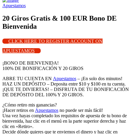
Apuestamos
20 Giros Gratis & 100 EUR Bono DE
Bienvenida
CLICK HERE TO REGISTER ACCOUNT ON
APUESTAMOS
¡BONO DE BIENVENIDA!
100% DE BONIFICACIÓN Y 20 GIROS
ABRE TU CUENTA EN
Apuestamos
– ¡En solo dos minutos!
HAZ UN DEPÓSITO – Deposita entre $10 y $100 en tu cuenta.
¡QUE TE DIVIERTAS! – DISFRUTA DE TU BONIFICACIÓN
DE DEPÓSITO DEL 100% Y 20 GIROS.
¿Cómo retiro mis ganancias?
¡Hacer retiros en
Apuestamos
no puede ser más fácil!
Una vez hayas completado los requisitos de apuesta de tu bono de
bienvenida, haz clic en el menú en la parte superior derecha y haz
clic en «Retiro».
Decide dónde quieres que te enviemos el dinero y haz clic en