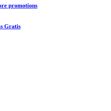
ore promotions
s Gratis