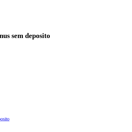
nus sem deposito