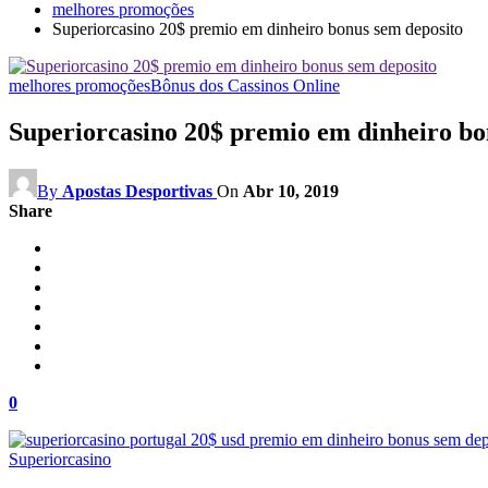
melhores promoções
Superiorcasino 20$ premio em dinheiro bonus sem deposito
melhores promoções
Bônus dos Cassinos Online
Superiorcasino 20$ premio em dinheiro bo
By
Apostas Desportivas
On
Abr 10, 2019
Share
0
Superiorcasino