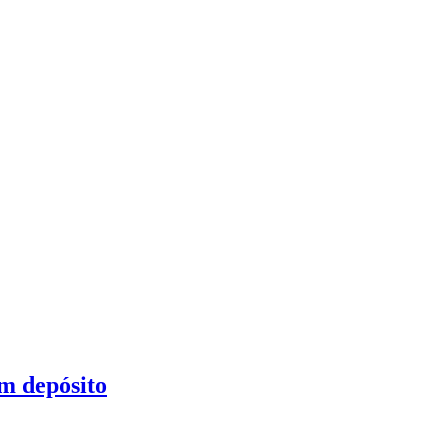
m depósito