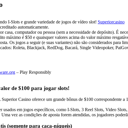
o
ndo I-Slots e grande variedade de jogos de vídeo slot!
Superiorcasino
á creditado automaticamente.
a, computador ou pessoa (sem a necessidade de depósito). É necessá
rédito máximo é $50 e quaisquer valores acima do valor máximo resgatáv
sta. Os jogos a seguir (e suas variantes) não são considerados para lim
dificados: Roleta, Blackjack, RedDog, Bacará, Single Videopoker, Pai
are.org
– Play Responsibly
or de $100 para jogar slots!
mo! A Superior Casino oferece um grande bônus de $100 corresponden
r usados em jogos específicos, como I-Slots, 3 Reel Slots, Video Slots,
us. Uma vez as condições de aposta forem atendidas, os jogadores poderã
is (somente para caça-níqueis)