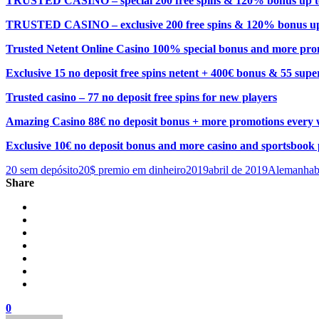
TRUSTED CASINO – special 200 free spins & 120% bonus up t
TRUSTED CASINO – exclusive 200 free spins & 120% bonus up
Trusted Netent Online Casino 100% special bonus and more pro
Exclusive 15 no deposit free spins netent + 400€ bonus & 55 supe
Trusted casino – 77 no deposit free spins for new players
Amazing Casino 88€ no deposit bonus + more promotions every
Exclusive 10€ no deposit bonus and more casino and sportsbook
20 sem depósito
20$ premio em dinheiro
2019
abril de 2019
Alemanha
Share
0